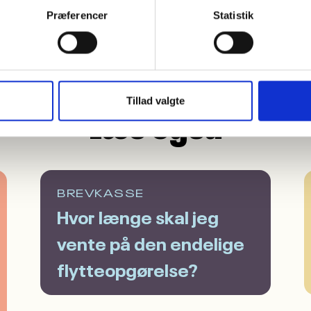
r dig med juridiske spørgsmål omkring almene bol
Præferencer
Statistik
ktmægling mellem beboere eller med boligorganisa
Kontakt os
Tillad valgte