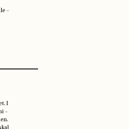
le –
t. I
mi –
nen.
skal