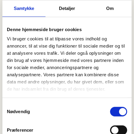
Samtykke
Detaljer
Om
Denne hjemmeside bruger cookies
Vi bruger cookies til at tilpasse vores indhold og
annoncer, til at vise dig funktioner til sociale medier og til
at analysere vores trafik. Vi deler også oplysninger om
din brug af vores hjemmeside med vores partnere inden
for sociale medier, annonceringspartnere og
analysepartnere. Vores partnere kan kombinere disse
Har du spørgsmål om almen boligjura eller
data med andre oplysninger, du har givet dem, eller som
konfliktmægling? Vores brevkasse hjælper
de har indsamlet fra din brug af deres tjenester.
dig med juridiske spørgsmål omkring
almene boliger og konfliktmægling mellem
Samtykkevalg
beboere eller med boligorganisationen.
Nødvendig
Kontakt os
Præferencer