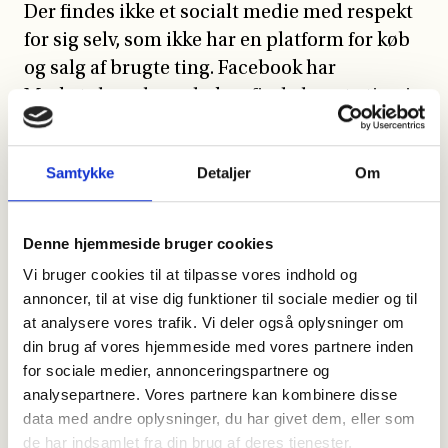
Der findes ikke et socialt medie med respekt
for sig selv, som ikke har en platform for køb
og salg af brugte ting. Facebook har
Marketplace, hvor du kan finde brugte ting i
nærheden af, hvor du bor. Derudover findes
der en masse grupper, der er blevet oprettet
Samtykke
Detaljer
Om
af private brugere ofte begrænset til
lokalområder. Mange småbyer og bydele har
også grupper, hvor man kan give og få
Denne hjemmeside bruger cookies
tingene helt gratis.
Vi bruger cookies til at tilpasse vores indhold og
annoncer, til at vise dig funktioner til sociale medier og til
at analysere vores trafik. Vi deler også oplysninger om
Instagram
din brug af vores hjemmeside med vores partnere inden
for sociale medier, annonceringspartnere og
På Instagram finder man typisk de mere
analysepartnere. Vores partnere kan kombinere disse
specialiserede genbrugsbutikker, der går op i
data med andre oplysninger, du har givet dem, eller som
at istandsætte møblerne før salg og
de har indsamlet fra din brug af deres tjenester.