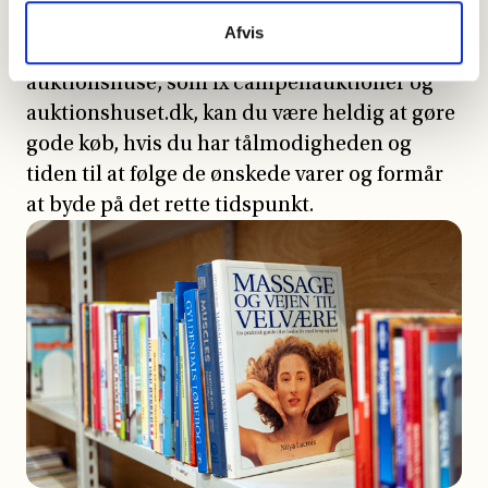
sælger kun dyre antikviteter og
Afvis
møbelklassikere, men hos de mindre kendte
auktionshuse, som fx campenauktioner og
auktionshuset.dk, kan du være heldig at gøre
gode køb, hvis du har tålmodigheden og
tiden til at følge de ønskede varer og formår
at byde på det rette tidspunkt.