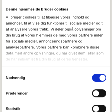
ikke opfundet endnu. Måske er det derfor, jeg
er blevet så gammel – fordi jeg altid skulle
Denne hjemmeside bruger cookies
cykle så langt for at besøge nogen.
Vi bruger cookies til at tilpasse vores indhold og
Jeg er nogle gange bekymret over verdens
annoncer, til at vise dig funktioner til sociale medier og til
gang, men så husker jeg på det, min mor og
at analysere vores trafik. Vi deler også oplysninger om
din brug af vores hjemmeside med vores partnere inden
far altid sagde: 'Det går jo nok.' Vi har jo altid
for sociale medier, annonceringspartnere og
sagt, at verden er ved at gå under, men vi har
analysepartnere. Vores partnere kan kombinere disse
klaret den alligevel. I min tid er krige kommet
data med andre oplysninger, du har givet dem, eller som
og gået, og vi har altid klaret den i sidste
de har indsamlet fra din brug af deres tjenester.
ende.”
Samtykkevalg
… hvordan er det at blive ældre?
Nødvendig
”Jeg troede aldrig, jeg ville opleve
årtusindskiftet. Men det er 25 år siden nu,
Præferencer
haha. Når man runder 111 år, kan det ikke
undgås, at ens børn også når en høj alder,
Statistik
eller at ens venner går bort. Mine døtre er 78,