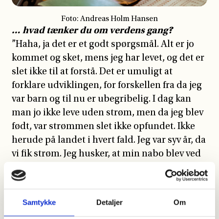
… hvad tænker du om verdens gang?
”Haha, ja det er et godt spørgsmål. Alt er jo
kommet og sket, mens jeg har levet, og det er
slet ikke til at forstå. Det er umuligt at
forklare udviklingen, for forskellen fra da jeg
var barn og til nu er ubegribelig. I dag kan
man jo ikke leve uden strøm, men da jeg blev
født, var strømmen slet ikke opfundet. Ikke
herude på landet i hvert fald. Jeg var syv år, da
vi fik strøm. Jeg husker, at min nabo blev ved
med at puste på stikkontakten, når vi skulle
slukke det elektriske lys, for hun var kun vant
til petroleumslampen og levende lys. Vi
Samtykke
Detaljer
Om
skulle også cykle til alting for bilen var heller