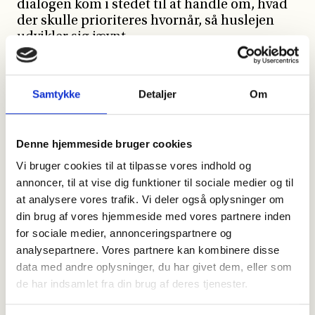
dialogen kom i stedet til at handle om, hvad
der skulle prioriteres hvornår, så huslejen
udvikler sig jævnt.
”Jeg gik derfra med en klar fornemmelse af,
hvad pengene går til, og hvorfor huslejen
Samtykke
Detaljer
Om
ændrer sig. Det hele blev forklaret, så man
kunne følge med,” fortæller en beboer fra
Askerød, der deltog i et af de første
budgetmøder i den nye form.
Denne hjemmeside bruger cookies
Vi bruger cookies til at tilpasse vores indhold og
I dag bruges samme tilgang i alle BO-VESTs
annoncer, til at vise dig funktioner til sociale medier og til
afdelinger, så beboerne møder den samme
at analysere vores trafik. Vi deler også oplysninger om
logik og det samme sprog – uanset hvor de
din brug af vores hjemmeside med vores partnere inden
bor.
for sociale medier, annonceringspartnere og
Gennemsigtighed skaber tryghed
analysepartnere. Vores partnere kan kombinere disse
data med andre oplysninger, du har givet dem, eller som
Den nye budgetform betyder, at beboerne
de har indsamlet fra din brug af deres tjenester.
nemmere kan følge med i, hvordan pengene
bliver brugt – fra den daglige drift til den