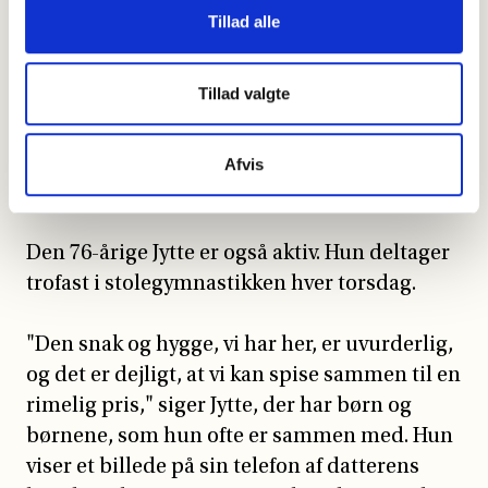
sociale aspekt meget for dem.
Tillad alle
"Hvis man vil have det godt, skal man holde
Tillad valgte
sig i gang og være åben over for at møde nye
mennesker. Jeg danser for eksempel
squaredance," fortæller 78-årige Hanne og
Afvis
ler højt.
Den 76-årige Jytte er også aktiv. Hun deltager
trofast i stolegymnastikken hver torsdag.
"Den snak og hygge, vi har her, er uvurderlig,
og det er dejligt, at vi kan spise sammen til en
rimelig pris," siger Jytte, der har børn og
børnene, som hun ofte er sammen med. Hun
viser et billede på sin telefon af datterens