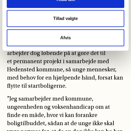
Hedensted hører under Østjysk
Boligselskab og er finansieret af
Tillad valgte
satspuljemidlerne.
Midlerne udløber dog i 2027, og derfra er
Afvis
fremtiden usikker for Stjernegårdsvej. Lene
arbejder dog løbende på at gøre det til
et permanent projekt i samarbejde med
Hedensted kommune, så unge mennesker,
med behov for en hjælpende hånd, forsat kan
flytte til startboligerne.
”Jeg samarbejder med kommune,
ungeenheden og voksenhandicap om at
finde en måde, hvor vi kan forankre
boligtilbuddet, sådan at de unge ikke skal