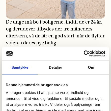
De unge må bo i boligerne, indtil de er 24 år,
og derudover tilbydes der tre måneders
efterværn, så de får en god start, når de flytter
videre i deres nye bolig.
For at få det hele til at fungere på længere
sigt er det derfor vigtigt, at særligt to
samarbejder fungerer: det med kommunen
Samtykke
Detaljer
Om
og med den unges familie. Der forklarer
Lene:
Denne hjemmeside bruger cookies
”De to dele er helt afgørende. Familien vil
Vi bruger cookies til at tilpasse vores indhold og
annoncer, til at vise dig funktioner til sociale medier og til
være der længe efter os, og derfor arbejder vi
at analysere vores trafik. Vi deler også oplysninger om
så tæt sammen med dem som muligt med
din brug af vores hjemmeside med vores partnere inden